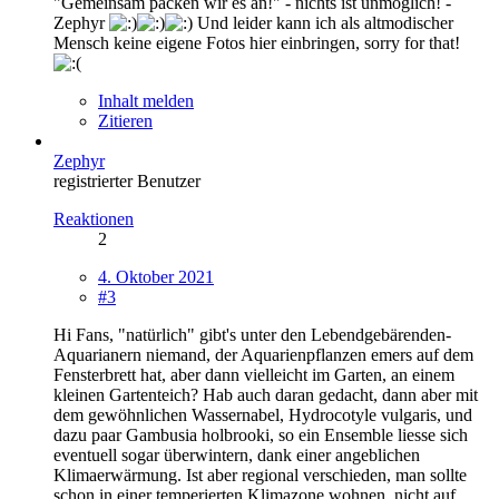
"Gemeinsam packen wir es an!" - nichts ist unmöglich! -
Zephyr
Und leider kann ich als altmodischer
Mensch keine eigene Fotos hier einbringen, sorry for that!
Inhalt melden
Zitieren
Zephyr
registrierter Benutzer
Reaktionen
2
4. Oktober 2021
#3
Hi Fans, "natürlich" gibt's unter den Lebendgebärenden-
Aquarianern niemand, der Aquarienpflanzen emers auf dem
Fensterbrett hat, aber dann vielleicht im Garten, an einem
kleinen Gartenteich? Hab auch daran gedacht, dann aber mit
dem gewöhnlichen Wassernabel, Hydrocotyle vulgaris, und
dazu paar Gambusia holbrooki, so ein Ensemble liesse sich
eventuell sogar überwintern, dank einer angeblichen
Klimaerwärmung. Ist aber regional verschieden, man sollte
schon in einer temperierten Klimazone wohnen, nicht auf