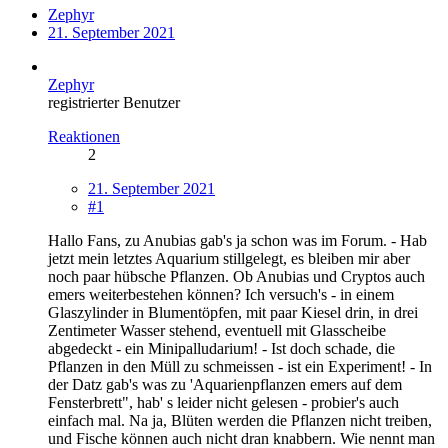
Zephyr
21. September 2021
Zephyr
registrierter Benutzer
Reaktionen
2
21. September 2021
#1
Hallo Fans, zu Anubias gab's ja schon was im Forum. - Hab
jetzt mein letztes Aquarium stillgelegt, es bleiben mir aber
noch paar hübsche Pflanzen. Ob Anubias und Cryptos auch
emers weiterbestehen können? Ich versuch's - in einem
Glaszylinder in Blumentöpfen, mit paar Kiesel drin, in drei
Zentimeter Wasser stehend, eventuell mit Glasscheibe
abgedeckt - ein Minipalludarium! - Ist doch schade, die
Pflanzen in den Müll zu schmeissen - ist ein Experiment! - In
der Datz gab's was zu 'Aquarienpflanzen emers auf dem
Fensterbrett", hab' s leider nicht gelesen - probier's auch
einfach mal. Na ja, Blüten werden die Pflanzen nicht treiben,
und Fische können auch nicht dran knabbern. Wie nennt man