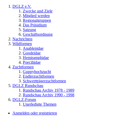
DGLZ e.V.
Zwecke und Ziele
Mitglied werden
Regionalgruppen
Das Präsidium
Satzung
Geschäftsordnung
Nachrichten
Wildformen
Anablepidae
Goodeidae
Hemiramphidae
Poeciliidae
Zuchtformen
Guppyhochzucht
Endlerzuchtformen
Schwertträgerzuchtformen
DGLZ Rundschau
Rundschau Archiv 1978 - 1989
Rundschau Archiv 1990 - 1998
DGLZ-Forum
Unerledigte Themen
Anmelden oder registrieren