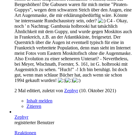
Bergeshöhen! Die Gabusen waren für mich meine "Piraten-
Guppys", wegen dem schwarzen Strich über den Augen, eine
Art Augenmaske, die mir erklärungsbedürftig wäre. Könnte
'ne interessante Rundschaustory sein, oder?
C4 - Okay,
noch ' n Nachtrag: Gambusia holbrooki hat tatsächlich
Ähnlichkeit mit dem Guppy, und wurde gegen Moskitos auch
in Frankreich, z.B. an der Atlantikküste, freigesetzt. Der
Querstrich über die Augen ist eventuell typisch für eine in
Frankreich verbreitete Population, denn man sieht im Internet
meist Fotos vom Eastern Moskitofisch ohne die Augenmaske.
Also Evolution zu einer selteneren Unterart? - Nevertheless,
bei Meyer, Wischnath, Foerster, S. 161, ist G. holbrooki mit
Augenstrich zu sehen. "Huch!" -! Ich bin beruhigt. Ist doch
gut, wenn man schlaue Bücher hat, auch wenn sie schon
1994 gekauft wurden!
2 Mal editiert, zuletzt von
Zephyr
(
10. Oktober 2021
)
Inhalt melden
Zitieren
Zephyr
registrierter Benutzer
Reaktionen