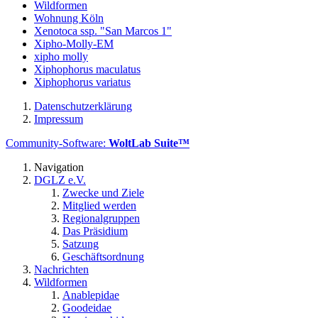
Wildformen
Wohnung Köln
Xenotoca ssp. "San Marcos 1"
Xipho-Molly-EM
xipho molly
Xiphophorus maculatus
Xiphophorus variatus
Datenschutzerklärung
Impressum
Community-Software:
WoltLab Suite™
Navigation
DGLZ e.V.
Zwecke und Ziele
Mitglied werden
Regionalgruppen
Das Präsidium
Satzung
Geschäftsordnung
Nachrichten
Wildformen
Anablepidae
Goodeidae