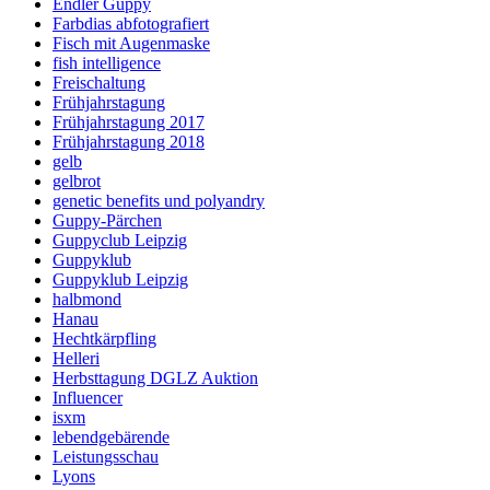
Endler Guppy
Farbdias abfotografiert
Fisch mit Augenmaske
fish intelligence
Freischaltung
Frühjahrstagung
Frühjahrstagung 2017
Frühjahrstagung 2018
gelb
gelbrot
genetic benefits und polyandry
Guppy-Pärchen
Guppyclub Leipzig
Guppyklub
Guppyklub Leipzig
halbmond
Hanau
Hechtkärpfling
Helleri
Herbsttagung DGLZ Auktion
Influencer
isxm
lebendgebärende
Leistungsschau
Lyons