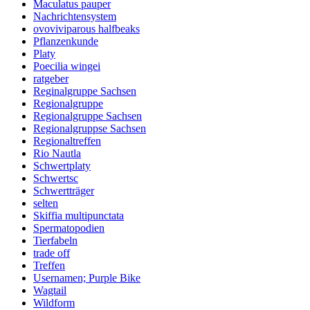
Maculatus pauper
Nachrichtensystem
ovoviviparous halfbeaks
Pflanzenkunde
Platy
Poecilia wingei
ratgeber
Reginalgruppe Sachsen
Regionalgruppe
Regionalgruppe Sachsen
Regionalgruppse Sachsen
Regionaltreffen
Rio Nautla
Schwertplaty
Schwertsc
Schwertträger
selten
Skiffia multipunctata
Spermatopodien
Tierfabeln
trade off
Treffen
Usernamen; Purple Bike
Wagtail
Wildform