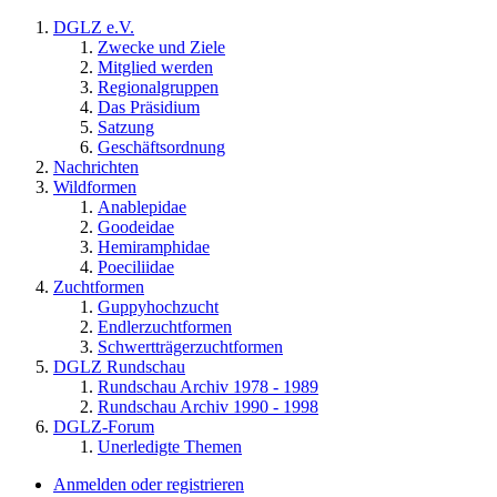
DGLZ e.V.
Zwecke und Ziele
Mitglied werden
Regionalgruppen
Das Präsidium
Satzung
Geschäftsordnung
Nachrichten
Wildformen
Anablepidae
Goodeidae
Hemiramphidae
Poeciliidae
Zuchtformen
Guppyhochzucht
Endlerzuchtformen
Schwertträgerzuchtformen
DGLZ Rundschau
Rundschau Archiv 1978 - 1989
Rundschau Archiv 1990 - 1998
DGLZ-Forum
Unerledigte Themen
Anmelden oder registrieren