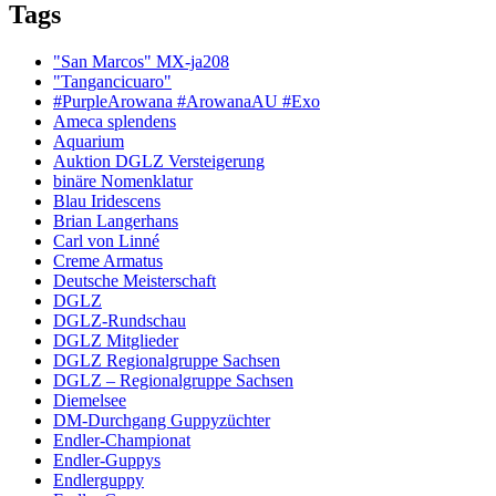
Tags
"San Marcos" MX-ja208
"Tangancicuaro"
#PurpleArowana #ArowanaAU #Exo
Ameca splendens
Aquarium
Auktion DGLZ Versteigerung
binäre Nomenklatur
Blau Iridescens
Brian Langerhans
Carl von Linné
Creme Armatus
Deutsche Meisterschaft
DGLZ
DGLZ-Rundschau
DGLZ Mitglieder
DGLZ Regionalgruppe Sachsen
DGLZ – Regionalgruppe Sachsen
Diemelsee
DM-Durchgang Guppyzüchter
Endler-Championat
Endler-Guppys
Endlerguppy