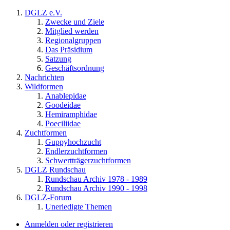
DGLZ e.V.
Zwecke und Ziele
Mitglied werden
Regionalgruppen
Das Präsidium
Satzung
Geschäftsordnung
Nachrichten
Wildformen
Anablepidae
Goodeidae
Hemiramphidae
Poeciliidae
Zuchtformen
Guppyhochzucht
Endlerzuchtformen
Schwertträgerzuchtformen
DGLZ Rundschau
Rundschau Archiv 1978 - 1989
Rundschau Archiv 1990 - 1998
DGLZ-Forum
Unerledigte Themen
Anmelden oder registrieren