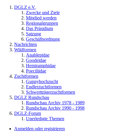
DGLZ e.V.
Zwecke und Ziele
Mitglied werden
Regionalgruppen
Das Präsidium
Satzung
Geschäftsordnung
Nachrichten
Wildformen
Anablepidae
Goodeidae
Hemiramphidae
Poeciliidae
Zuchtformen
Guppyhochzucht
Endlerzuchtformen
Schwertträgerzuchtformen
DGLZ Rundschau
Rundschau Archiv 1978 - 1989
Rundschau Archiv 1990 - 1998
DGLZ-Forum
Unerledigte Themen
Anmelden oder registrieren