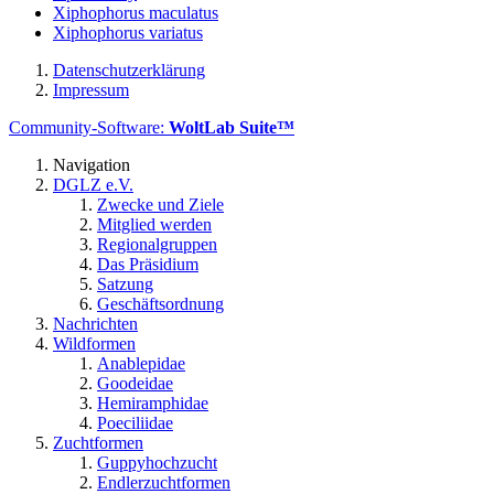
Xiphophorus maculatus
Xiphophorus variatus
Datenschutzerklärung
Impressum
Community-Software:
WoltLab Suite™
Navigation
DGLZ e.V.
Zwecke und Ziele
Mitglied werden
Regionalgruppen
Das Präsidium
Satzung
Geschäftsordnung
Nachrichten
Wildformen
Anablepidae
Goodeidae
Hemiramphidae
Poeciliidae
Zuchtformen
Guppyhochzucht
Endlerzuchtformen