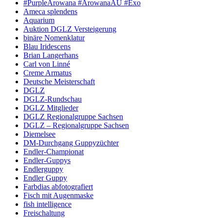
#PurpleArowana #ArowanaAU #Exo
Ameca splendens
Aquarium
Auktion DGLZ Versteigerung
binäre Nomenklatur
Blau Iridescens
Brian Langerhans
Carl von Linné
Creme Armatus
Deutsche Meisterschaft
DGLZ
DGLZ-Rundschau
DGLZ Mitglieder
DGLZ Regionalgruppe Sachsen
DGLZ – Regionalgruppe Sachsen
Diemelsee
DM-Durchgang Guppyzüchter
Endler-Championat
Endler-Guppys
Endlerguppy
Endler Guppy
Farbdias abfotografiert
Fisch mit Augenmaske
fish intelligence
Freischaltung