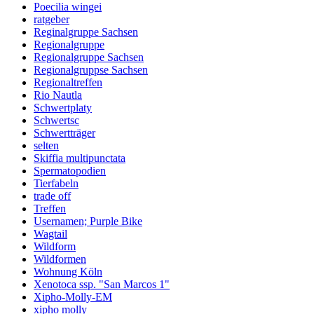
Poecilia wingei
ratgeber
Reginalgruppe Sachsen
Regionalgruppe
Regionalgruppe Sachsen
Regionalgruppse Sachsen
Regionaltreffen
Rio Nautla
Schwertplaty
Schwertsc
Schwertträger
selten
Skiffia multipunctata
Spermatopodien
Tierfabeln
trade off
Treffen
Usernamen; Purple Bike
Wagtail
Wildform
Wildformen
Wohnung Köln
Xenotoca ssp. "San Marcos 1"
Xipho-Molly-EM
xipho molly