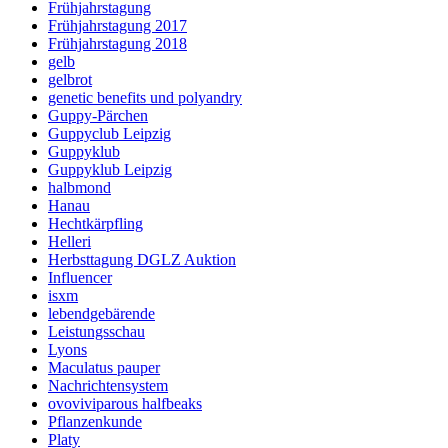
Frühjahrstagung
Frühjahrstagung 2017
Frühjahrstagung 2018
gelb
gelbrot
genetic benefits und polyandry
Guppy-Pärchen
Guppyclub Leipzig
Guppyklub
Guppyklub Leipzig
halbmond
Hanau
Hechtkärpfling
Helleri
Herbsttagung DGLZ Auktion
Influencer
isxm
lebendgebärende
Leistungsschau
Lyons
Maculatus pauper
Nachrichtensystem
ovoviviparous halfbeaks
Pflanzenkunde
Platy