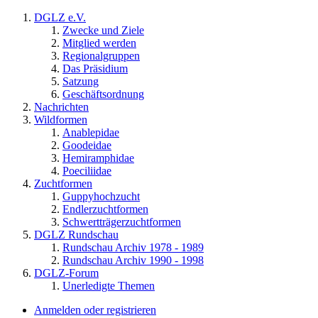
DGLZ e.V.
Zwecke und Ziele
Mitglied werden
Regionalgruppen
Das Präsidium
Satzung
Geschäftsordnung
Nachrichten
Wildformen
Anablepidae
Goodeidae
Hemiramphidae
Poeciliidae
Zuchtformen
Guppyhochzucht
Endlerzuchtformen
Schwertträgerzuchtformen
DGLZ Rundschau
Rundschau Archiv 1978 - 1989
Rundschau Archiv 1990 - 1998
DGLZ-Forum
Unerledigte Themen
Anmelden oder registrieren