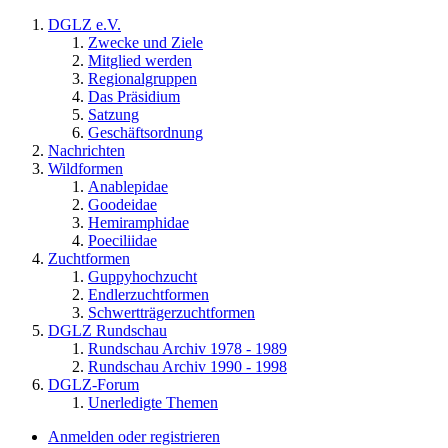
DGLZ e.V.
Zwecke und Ziele
Mitglied werden
Regionalgruppen
Das Präsidium
Satzung
Geschäftsordnung
Nachrichten
Wildformen
Anablepidae
Goodeidae
Hemiramphidae
Poeciliidae
Zuchtformen
Guppyhochzucht
Endlerzuchtformen
Schwertträgerzuchtformen
DGLZ Rundschau
Rundschau Archiv 1978 - 1989
Rundschau Archiv 1990 - 1998
DGLZ-Forum
Unerledigte Themen
Anmelden oder registrieren